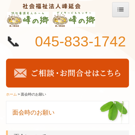
ホーム
お知らせ
📞
045-833-1742
峰延会について
施設概要
サービスのご案内
面会時のお願い
職員の一日の流れ
ホーム
面会時のお願い
交通アクセス
面会時のお願い
情報開示