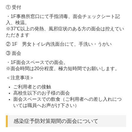
① 受付
・1F事務所窓口にて手指消毒、面会チェックシート記
入、検温。
※37℃以上の発熱、風邪症状のある方の面会は控えてい
ただきます
② 1F 男女トイレ内洗面台にて、手洗い・うがい
③ 面会
・1F面会スペースでの面会。
※面会時間は20分程度、極力短時間でお願いします。
＜注意事項＞
ご利用者との接触
高校生以下のお子様の面会
面会スペースでの飲食（ご利用者への差し入れにつ
いては職員へお声がけ下さい）
感染症予防対策期間の面会について