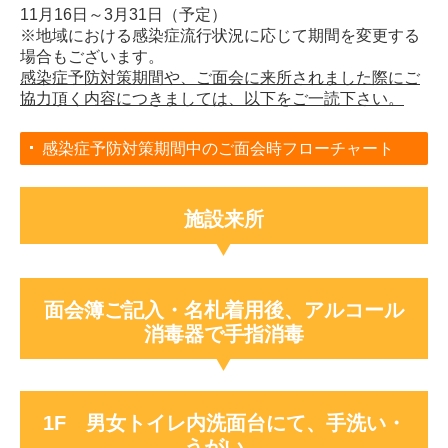
11月16日～3月31日（予定）
※地域における感染症流行状況に応じて期間を変更する
場合もございます。
感染症予防対策期間や、ご面会に来所されました際にご
協力頂く内容につきましては、以下をご一読下さい。
感染症予防対策期間中のご面会時フローチャート
施設来所
面会簿ご記入・名札着用後、
アルコール
消毒器で手指消毒
1F 男女トイレ内洗面台にて、手洗い・
うがい